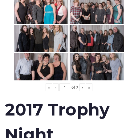
«
‹
of
7
›
»
2017 Trophy
Night