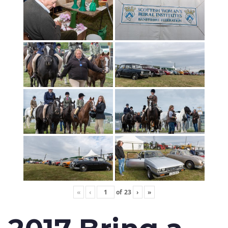
«
‹
of
23
›
»