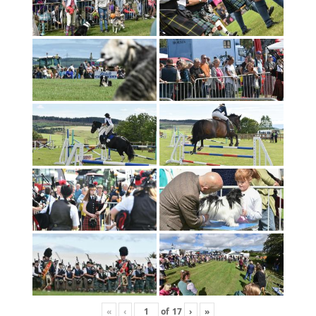
«
‹
of
17
›
»