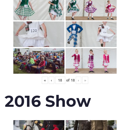
«
‹
of
18
›
»
2016 Show