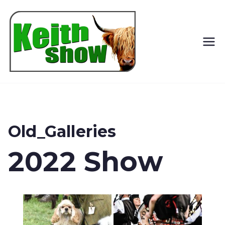
Keith
Country
Show
Old_Galleries
2022 Show