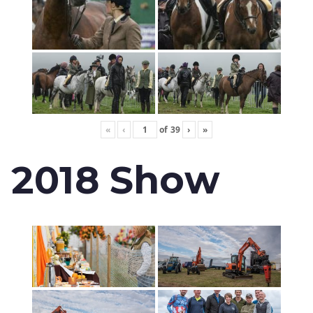
«
‹
of
39
›
»
2018 Show