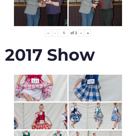
«
‹
of
3
›
»
2017 Show