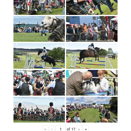
«
‹
of
17
›
»