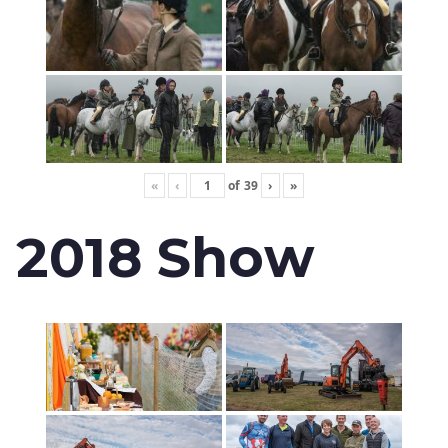
«
‹
of
39
›
»
2018 Show