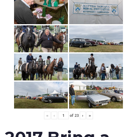
«
‹
of
23
›
»