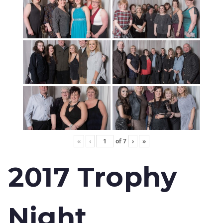
«
‹
of
7
›
»
2017 Trophy
Night