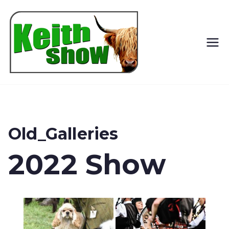
Keith
Country
Show
Old_Galleries
2022 Show