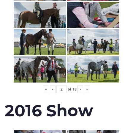
«
‹
of
18
›
»
2016 Show