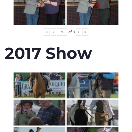
«
‹
of
3
›
»
2017 Show