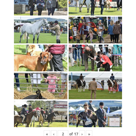
«
‹
of
17
›
»