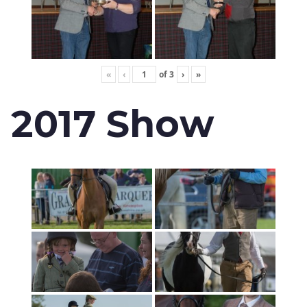
«
‹
of
3
›
»
2017 Show