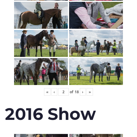
«
‹
of
18
›
»
2016 Show