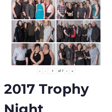
«
‹
of
7
›
»
2017 Trophy
Night