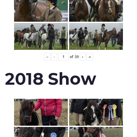
«
‹
of
39
›
»
2018 Show