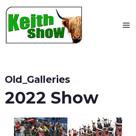
Keith
Country
Show
Old_Galleries
2022 Show