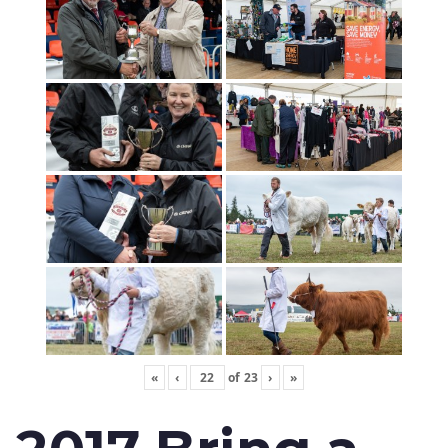
«
‹
of
23
›
»