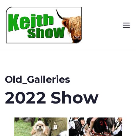
Keith
Country
Show
Old_Galleries
2022 Show