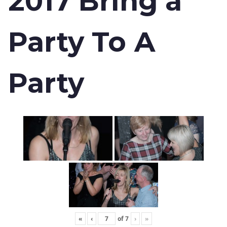
2017 Bring a
Party To A
Party
«
‹
of
7
›
»