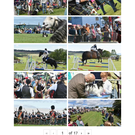
«
‹
of
17
›
»