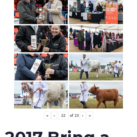
«
‹
of
23
›
»