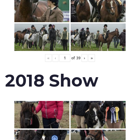
«
‹
of
39
›
»
2018 Show