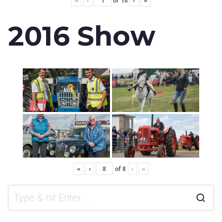
«
‹
of
18
›
»
2016 Show
«
‹
of
8
›
»