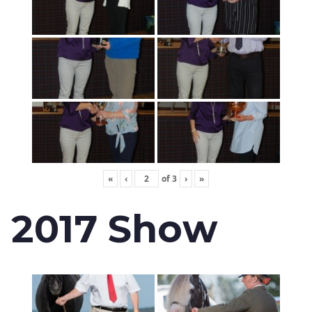
«
‹
of
3
›
»
2017 Show