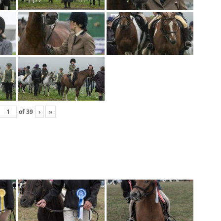
of
39
›
»