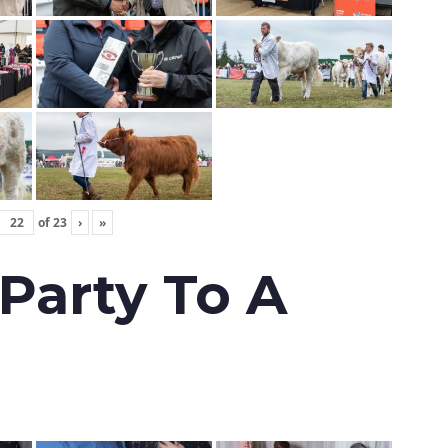
of
23
›
»
 Party To A