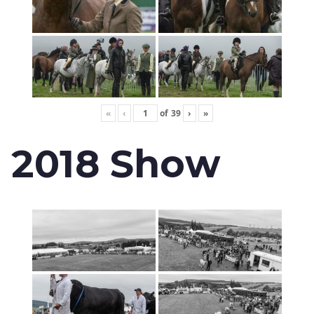
«
‹
of
39
›
»
2018 Show