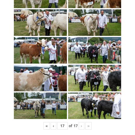
«
‹
of
17
›
»