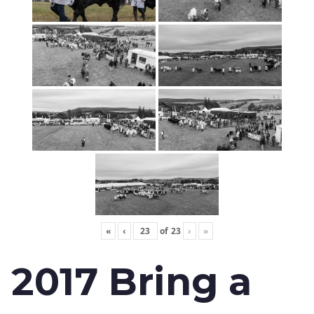
«
‹
of
23
›
»
2017 Bring a