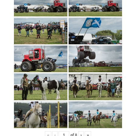
«
‹
of
8
›
»