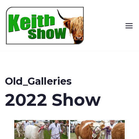
Keith
Country
Show
Old_Galleries
2022 Show