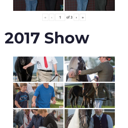
«
‹
of
3
›
»
2017 Show