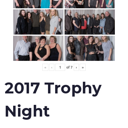
«
‹
of
7
›
»
2017 Trophy
Night