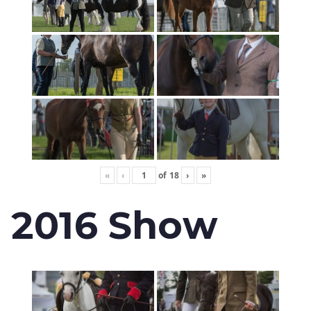
«
‹
of
18
›
»
2016 Show