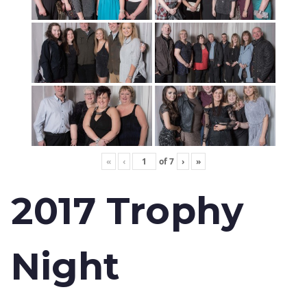
«
‹
of
7
›
»
2017 Trophy
Night