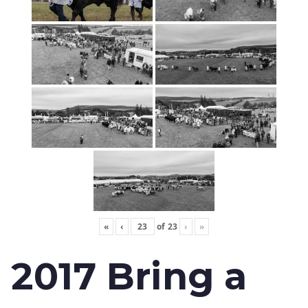
«
‹
of
23
›
»
2017 Bring a