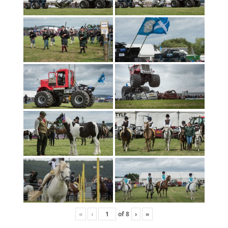
«
‹
of
8
›
»