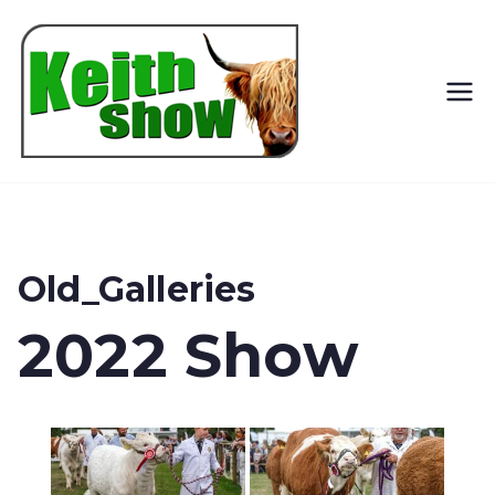
Keith
Country
Show
Old_Galleries
2022 Show