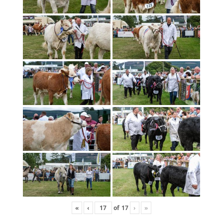
«
‹
of
17
›
»