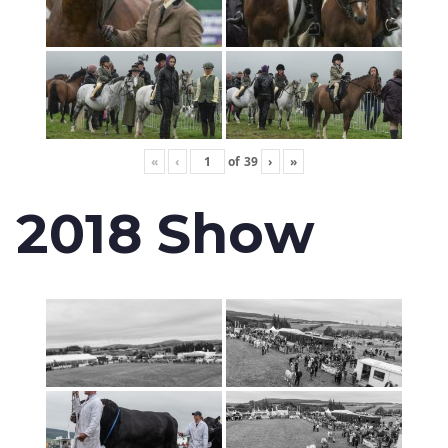
«
‹
of
39
›
»
2018 Show