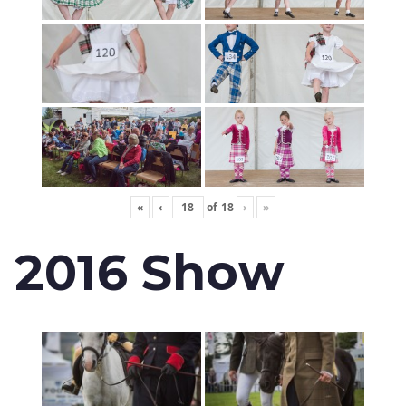
«
‹
of
18
›
»
2016 Show