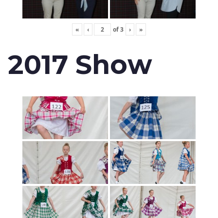
«
‹
of
3
›
»
2017 Show