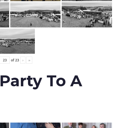
of
23
›
»
 Party To A