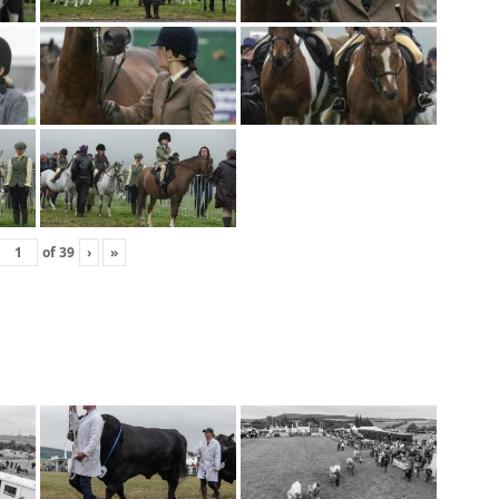
of
39
›
»