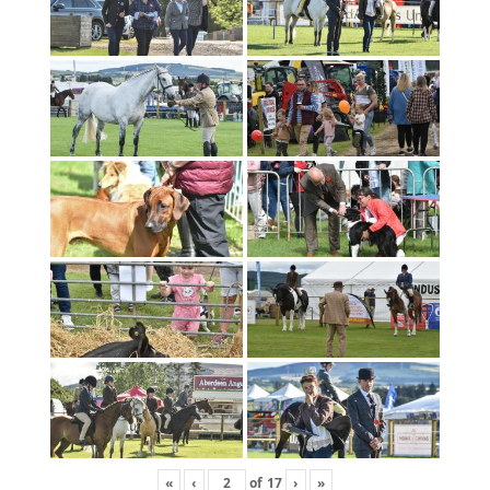
«
‹
of
17
›
»