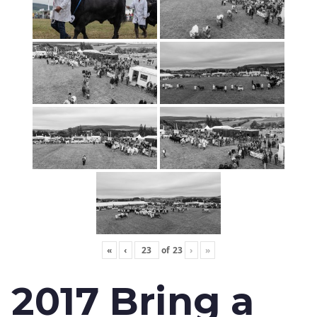
«
‹
of
23
›
»
2017 Bring a