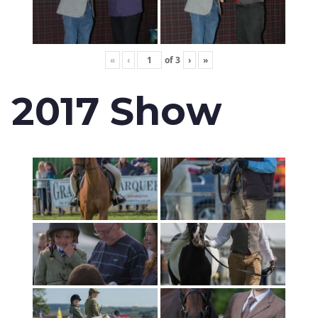
«
‹
of
3
›
»
2017 Show