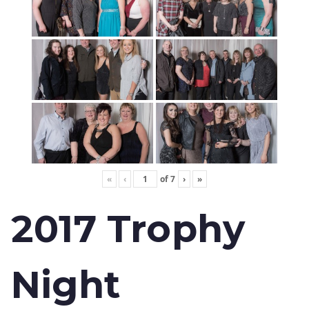
«
‹
of
7
›
»
2017 Trophy
Night