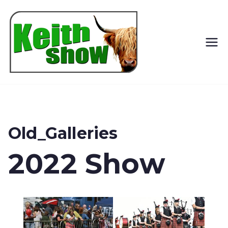
Keith
Country
Show
Old_Galleries
2022 Show