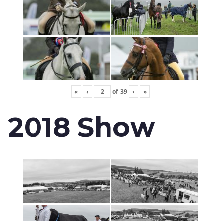
«
‹
of
39
›
»
2018 Show