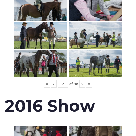
«
‹
of
18
›
»
2016 Show