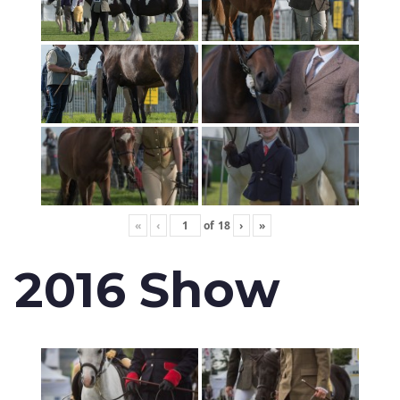
«
‹
of
18
›
»
2016 Show