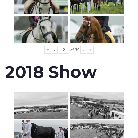
«
‹
of
39
›
»
2018 Show