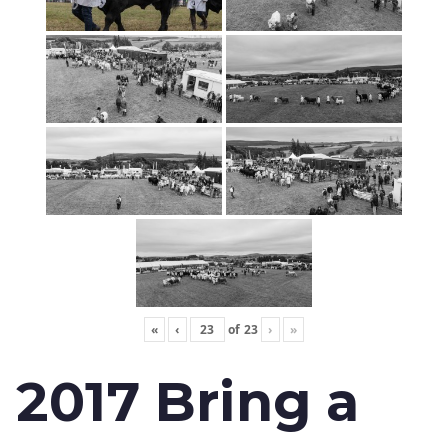
«
‹
of
23
›
»
2017 Bring a