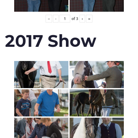
«
‹
of
3
›
»
2017 Show