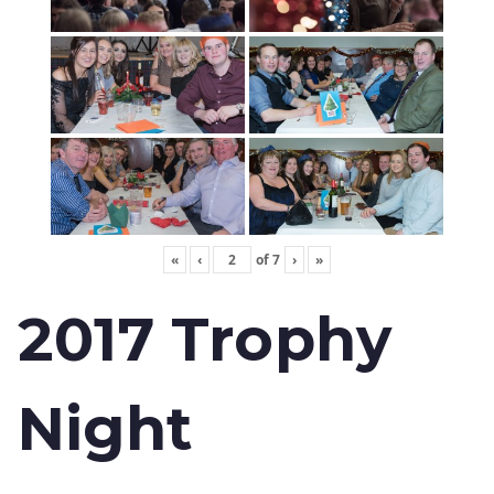
«
‹
of
7
›
»
2017 Trophy
Night