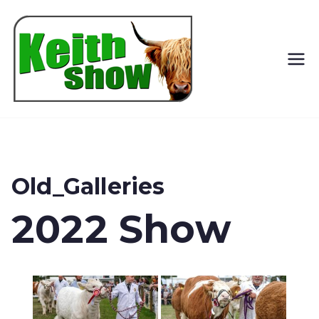
Keith
Country
Show
Old_Galleries
2022 Show