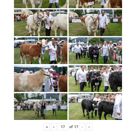
«
‹
of
17
›
»