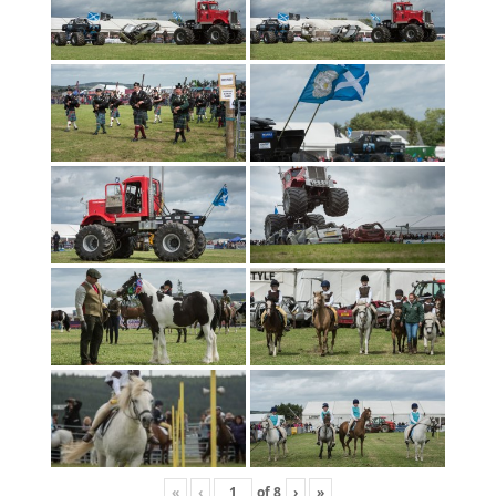
«
‹
of
8
›
»