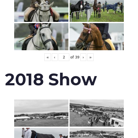
«
‹
of
39
›
»
2018 Show