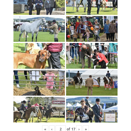
«
‹
of
17
›
»