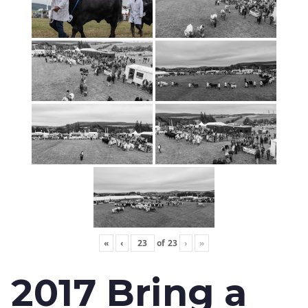
«
‹
of
23
›
»
2017 Bring a