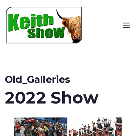
Keith
Country
Show
Old_Galleries
2022 Show