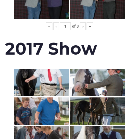
«
‹
of
3
›
»
2017 Show