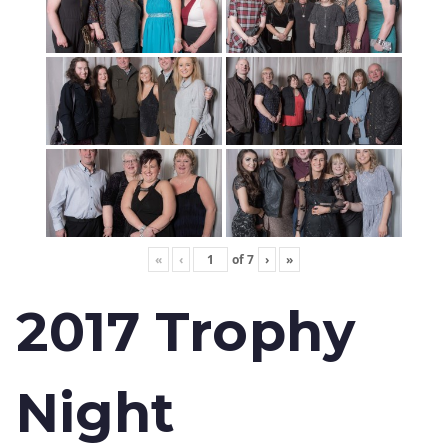
«
‹
of
7
›
»
2017 Trophy
Night