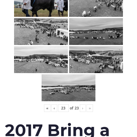
«
‹
of
23
›
»
2017 Bring a