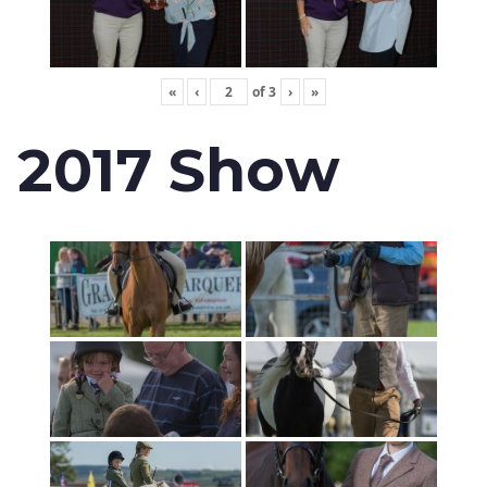
«
‹
of
3
›
»
2017 Show