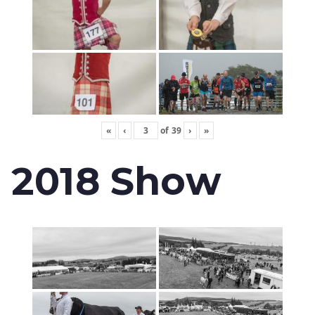
«
‹
of
39
›
»
2018 Show