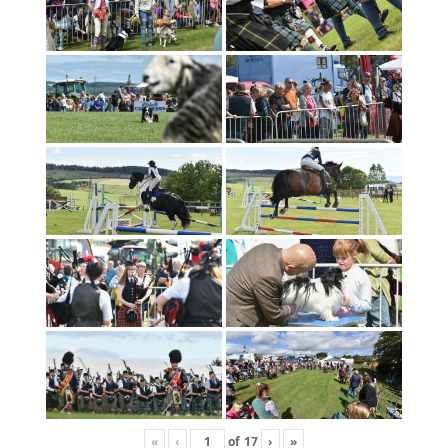
«
‹
of
17
›
»