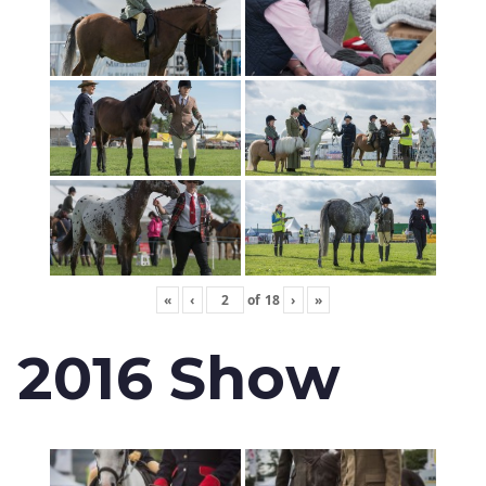
«
‹
of
18
›
»
2016 Show