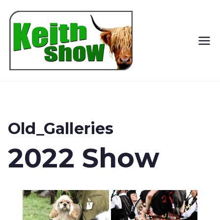
Keith
Country
Show
Old_Galleries
2022 Show