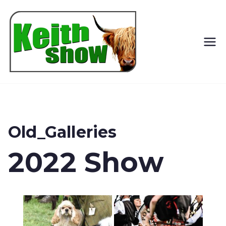
Keith
Country
Show
Old_Galleries
2022 Show