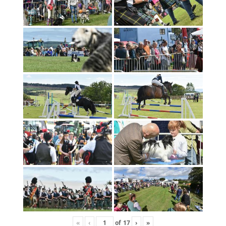
«
‹
of
17
›
»