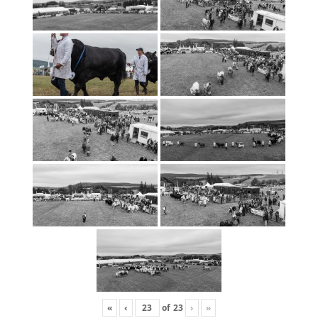
«
‹
of
23
›
»