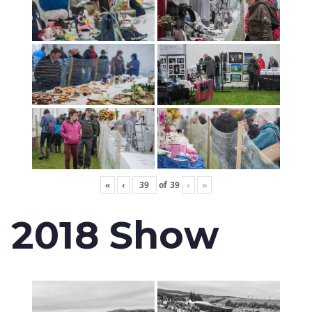
«
‹
of
39
›
»
2018 Show