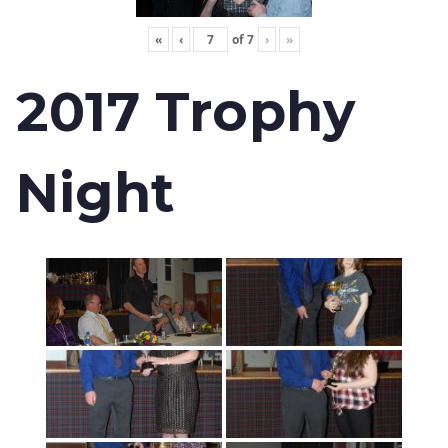
«
‹
of
7
›
»
2017 Trophy
Night