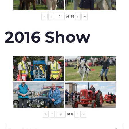
«
‹
of
18
›
»
2016 Show
«
‹
of
8
›
»