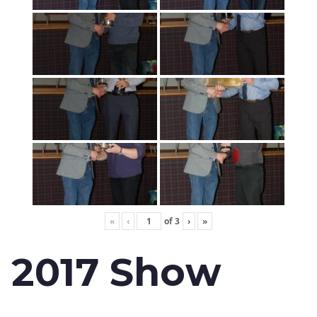
«
‹
of
3
›
»
2017 Show