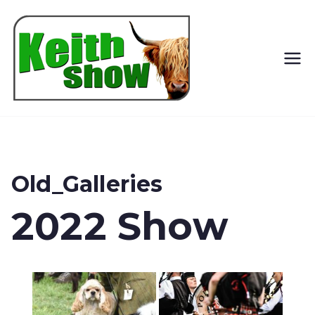
Keith
Country
Show
Old_Galleries
2022 Show