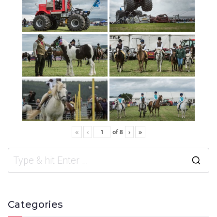
«
‹
of
8
›
»
Categories