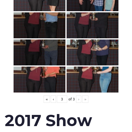
«
‹
of
3
›
»
2017 Show