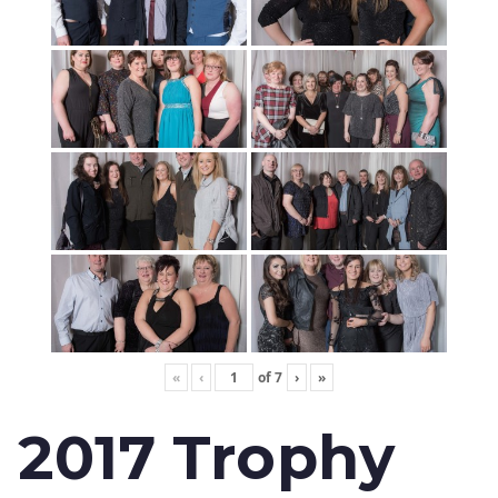
«
‹
of
7
›
»
2017 Trophy