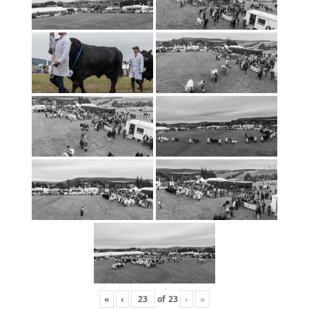
«
‹
of
23
›
»