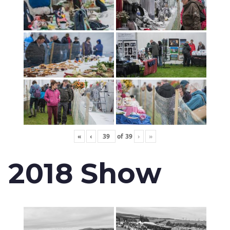
«
‹
of
39
›
»
2018 Show