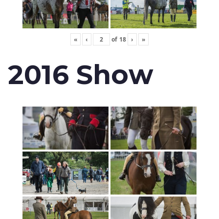
«
‹
of
18
›
»
2016 Show