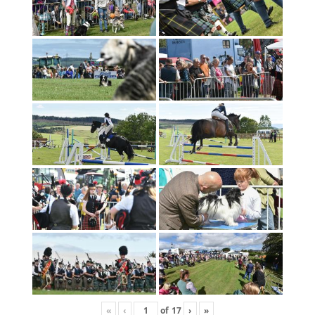
«
‹
of
17
›
»