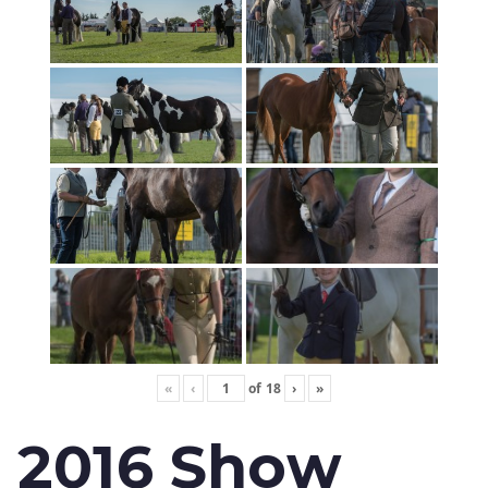
«
‹
of
18
›
»
2016 Show