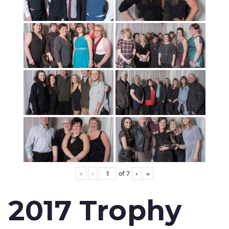
«
‹
of
7
›
»
2017 Trophy