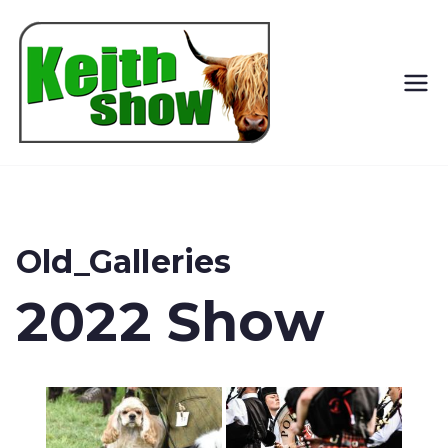
Keith
Country
Show
Old_Galleries
2022 Show