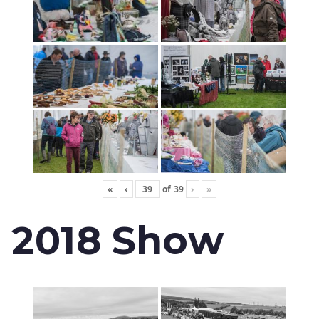
«
‹
of
39
›
»
2018 Show