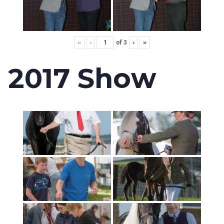
«
‹
of
3
›
»
2017 Show