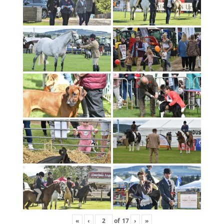
«
‹
of
17
›
»