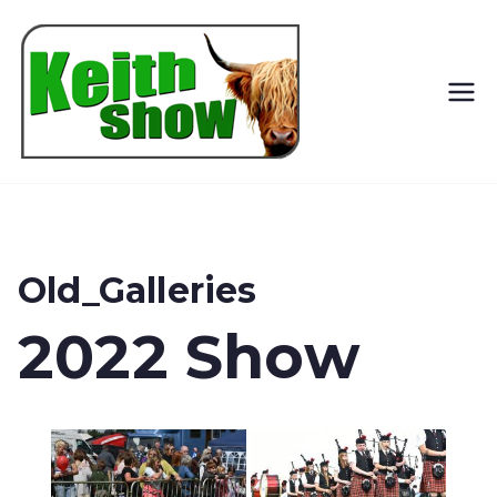
Keith
Country
Show
Old_Galleries
2022 Show