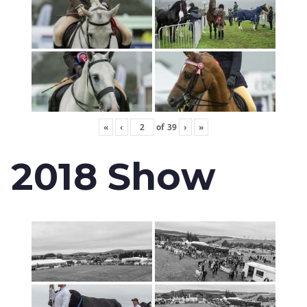
«
‹
of
39
›
»
2018 Show