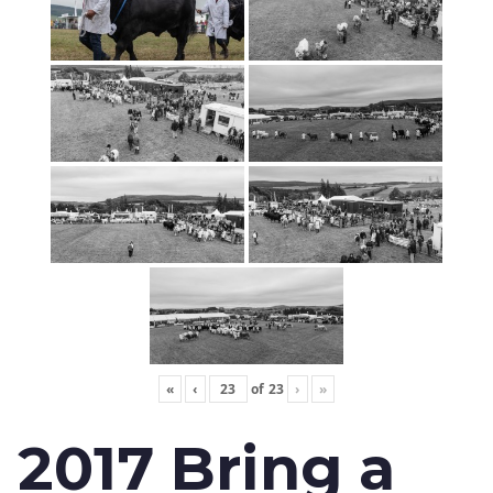
«
‹
of
23
›
»
2017 Bring a