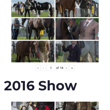
«
‹
of
18
›
»
2016 Show