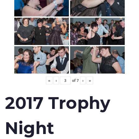
«
‹
of
7
›
»
2017 Trophy
Night