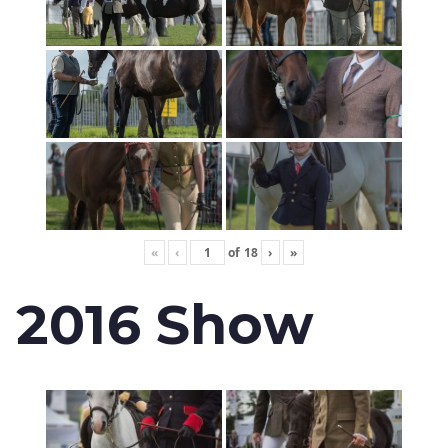
«
‹
of
18
›
»
2016 Show