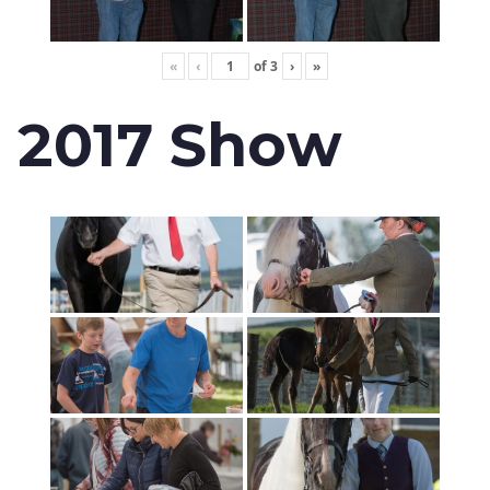
«
‹
of
3
›
»
2017 Show