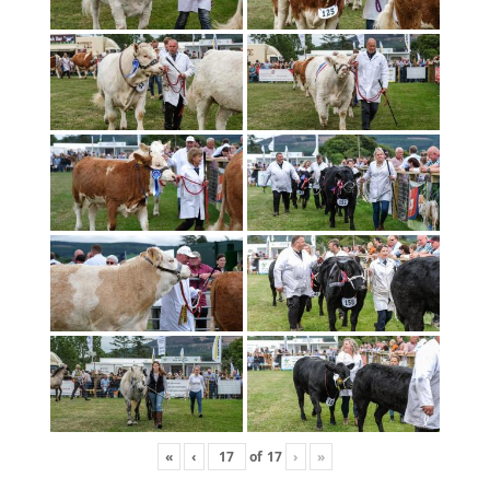
«
‹
of
17
›
»