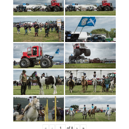
«
‹
of
8
›
»