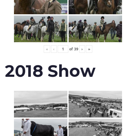
«
‹
of
39
›
»
2018 Show