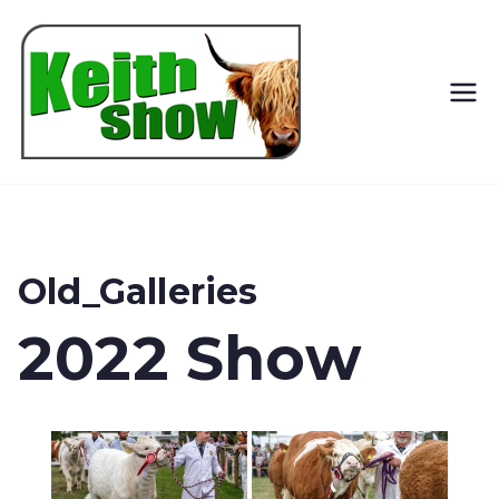
Keith
Country
Show
Old_Galleries
2022 Show