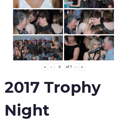
«
‹
of
7
›
»
2017 Trophy
Night