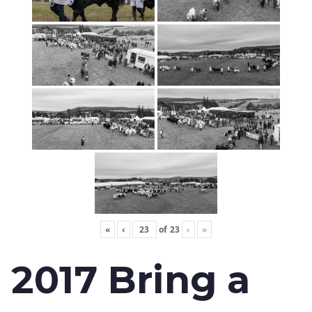
«
‹
of
23
›
»
2017 Bring a