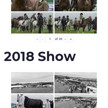
«
‹
of
39
›
»
2018 Show