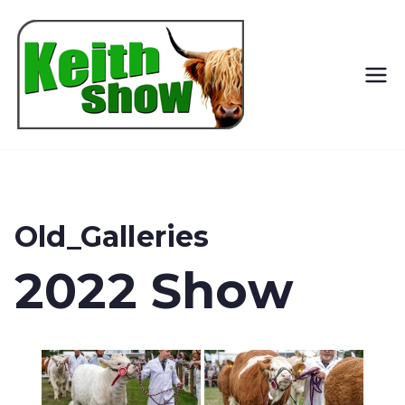
Keith
Country
Show
Old_Galleries
2022 Show