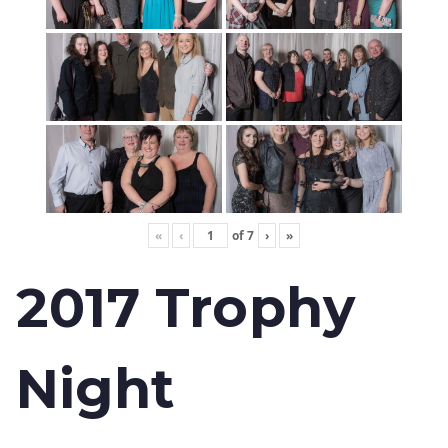
«
‹
of
7
›
»
2017 Trophy
Night