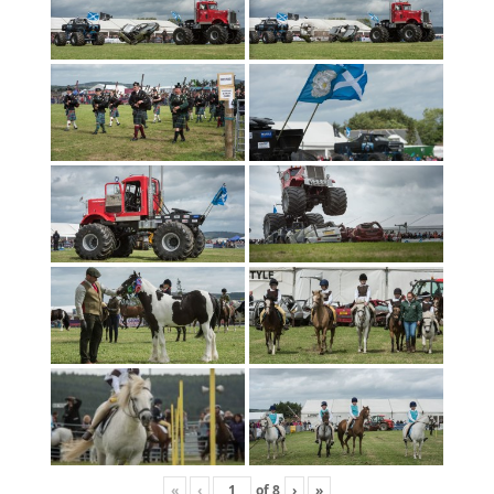
«
‹
of
8
›
»