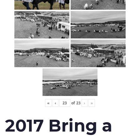
«
‹
of
23
›
»
2017 Bring a