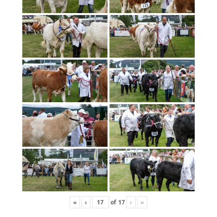
«
‹
of
17
›
»