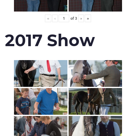
«
‹
of
3
›
»
2017 Show