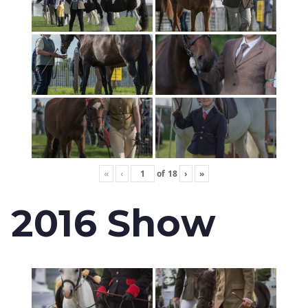
«
‹
of
18
›
»
2016 Show