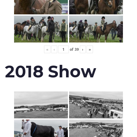
«
‹
of
39
›
»
2018 Show