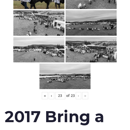
«
‹
of
23
›
»
2017 Bring a