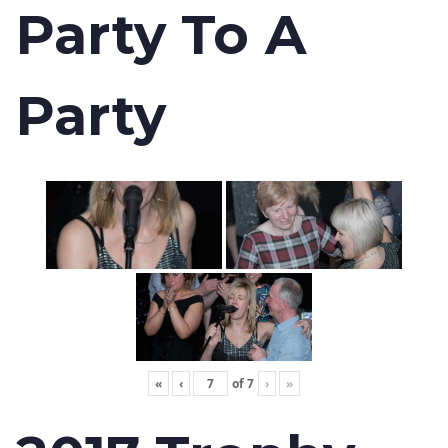
Party To A
Party
«
‹
of
7
›
»