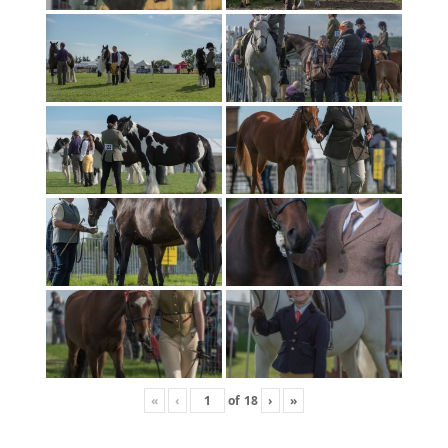
«
‹
of
18
›
»