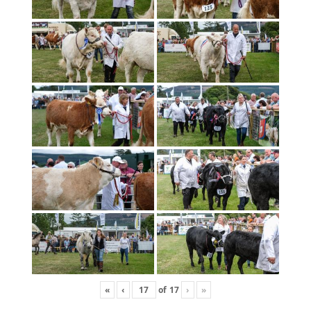
«
‹
of
17
›
»