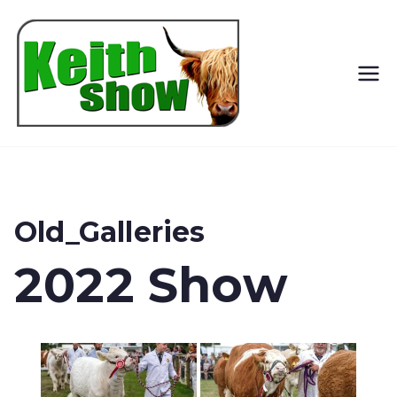
Keith
Country
Show
Old_Galleries
2022 Show