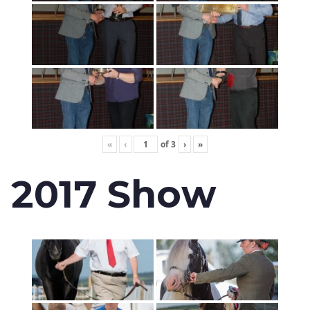
«
‹
of
3
›
»
2017 Show