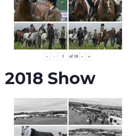
«
‹
of
39
›
»
2018 Show