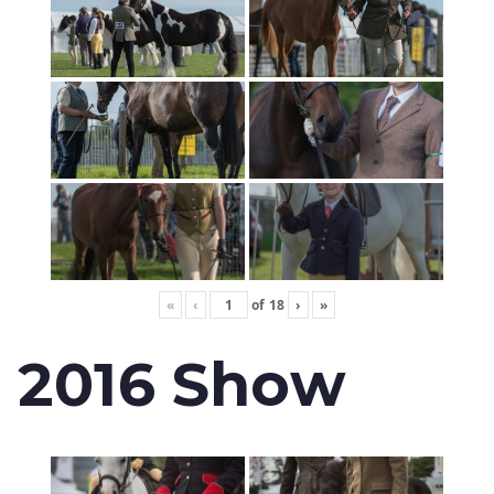
«
‹
of
18
›
»
2016 Show