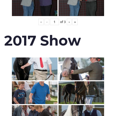
«
‹
of
3
›
»
2017 Show