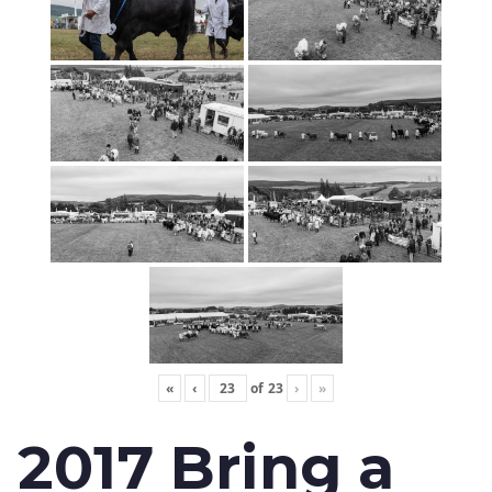
«
‹
of
23
›
»
2017 Bring a