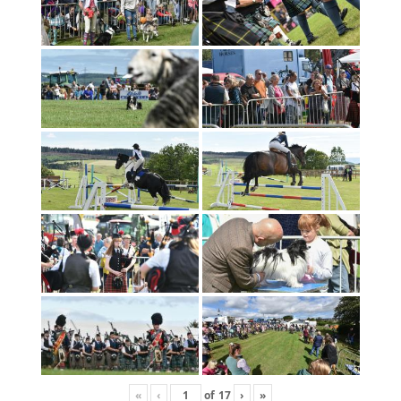
«
‹
of
17
›
»