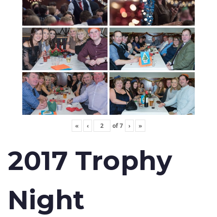
«
‹
of
7
›
»
2017 Trophy
Night