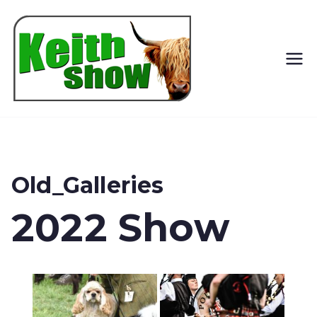
Keith
Country
Show
Old_Galleries
2022 Show