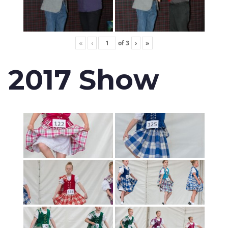
«
‹
of
3
›
»
2017 Show