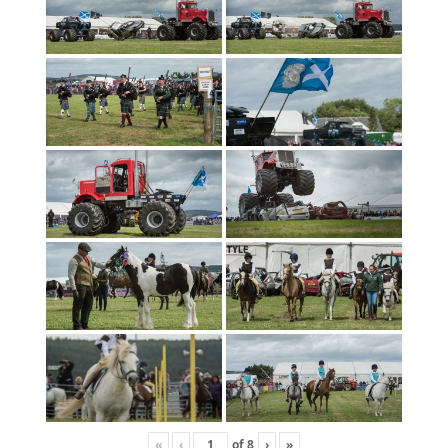
«
‹
of
8
›
»