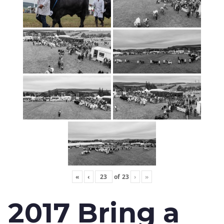
«
‹
of
23
›
»
2017 Bring a