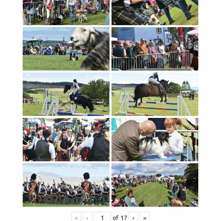
«
‹
of
17
›
»