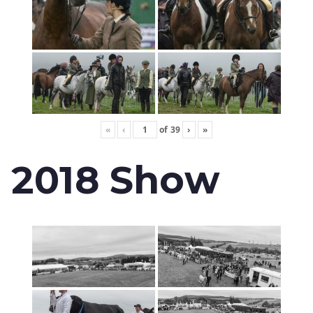
«
‹
of
39
›
»
2018 Show