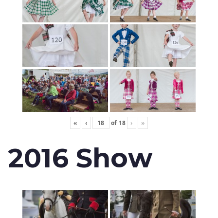
«
‹
of
18
›
»
2016 Show