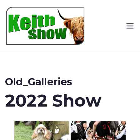
Keith
Country
Show
Old_Galleries
2022 Show