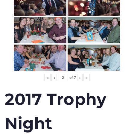
«
‹
of
7
›
»
2017 Trophy
Night