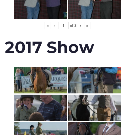
«
‹
of
3
›
»
2017 Show