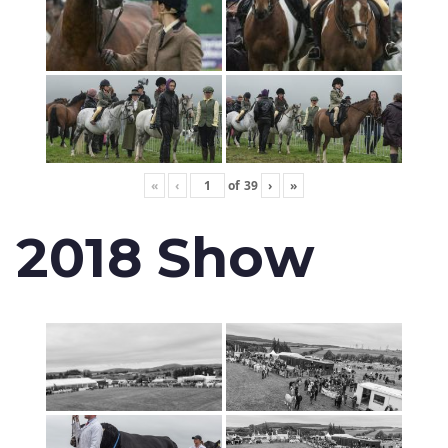
«
‹
of
39
›
»
2018 Show