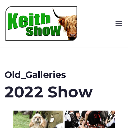
Keith
Country
Show
Old_Galleries
2022 Show