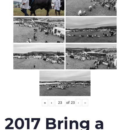
«
‹
of
23
›
»
2017 Bring a