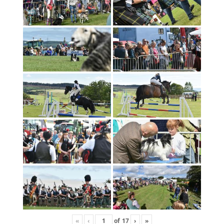
«
‹
of
17
›
»