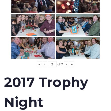
«
‹
of
7
›
»
2017 Trophy
Night