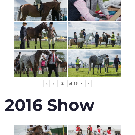
«
‹
of
18
›
»
2016 Show