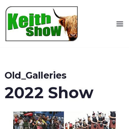
Keith
Country
Show
Old_Galleries
2022 Show