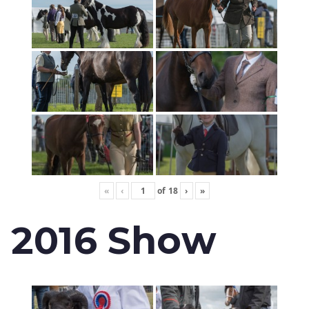
«
‹
of
18
›
»
2016 Show