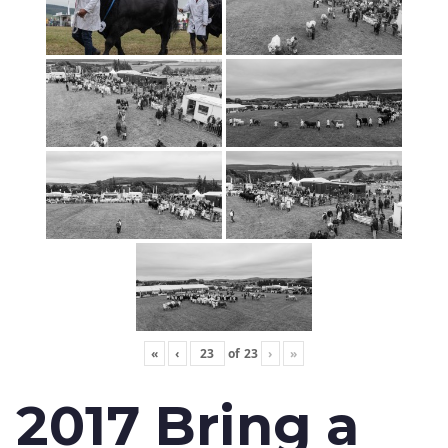
«
‹
of
23
›
»
2017 Bring a