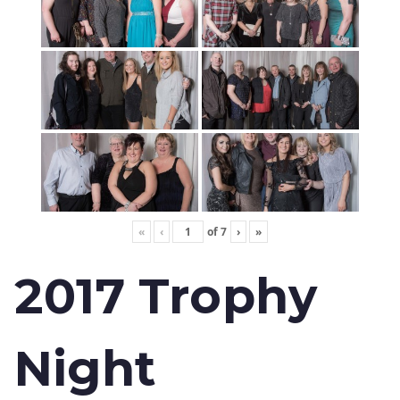
«
‹
of
7
›
»
2017 Trophy
Night