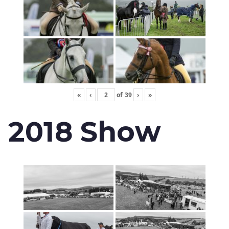
«
‹
of
39
›
»
2018 Show