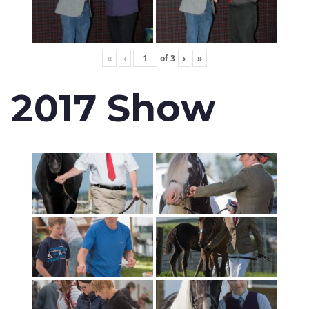
«
‹
of
3
›
»
2017 Show