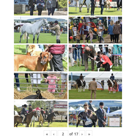
«
‹
of
17
›
»