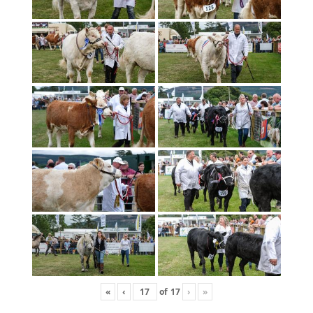
«
‹
of
17
›
»