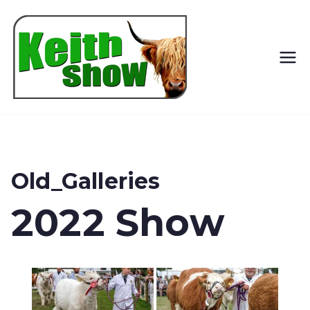
Keith
Country
Show
Old_Galleries
2022 Show