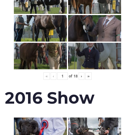
«
‹
of
18
›
»
2016 Show