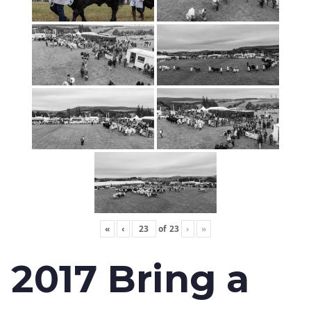
«
‹
of
23
›
»
2017 Bring a