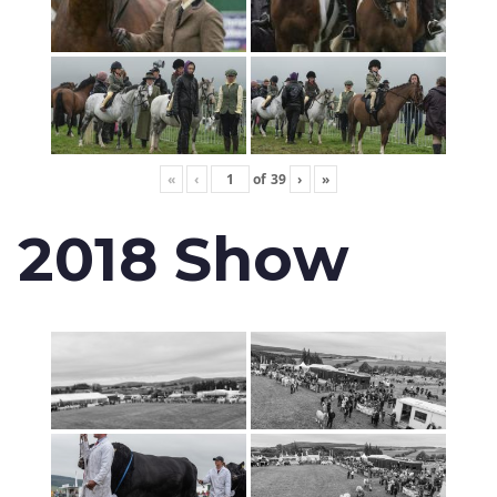
«
‹
of
39
›
»
2018 Show