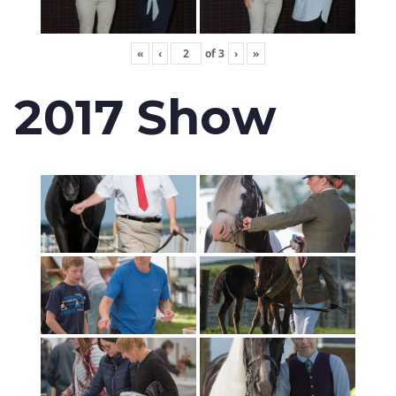
«
‹
of
3
›
»
2017 Show