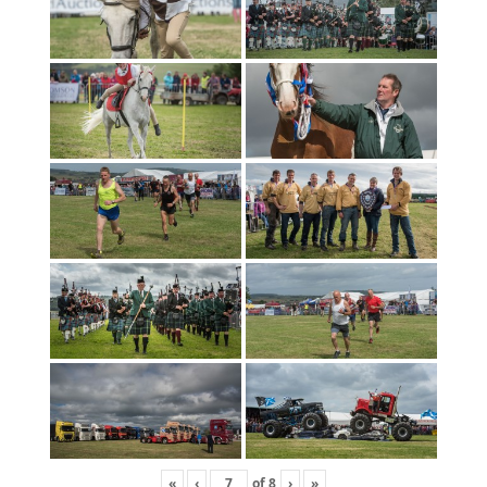
«
‹
of
8
›
»