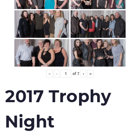
«
‹
of
7
›
»
2017 Trophy
Night