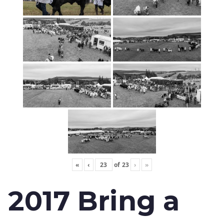
«
‹
of
23
›
»
2017 Bring a