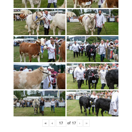
«
‹
of
17
›
»