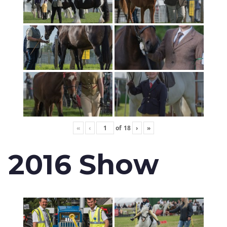
«
‹
of
18
›
»
2016 Show