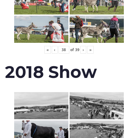
«
‹
of
39
›
»
2018 Show