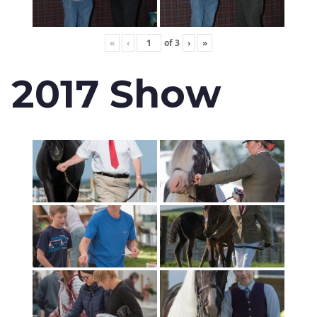
«
‹
of
3
›
»
2017 Show