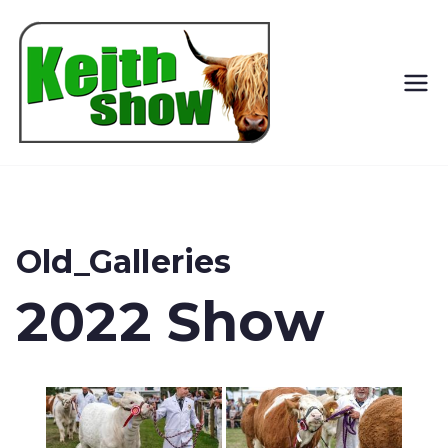
Keith
Country
Show
Old_Galleries
2022 Show