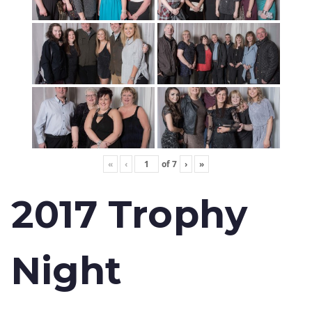
«
‹
of
7
›
»
2017 Trophy
Night