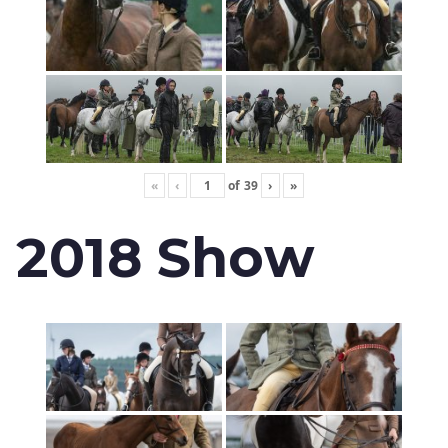
«
‹
of
39
›
»
2018 Show