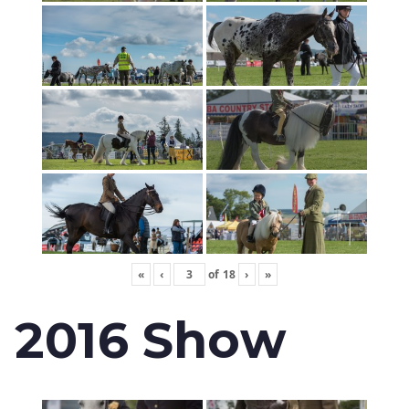
«
‹
of
18
›
»
2016 Show