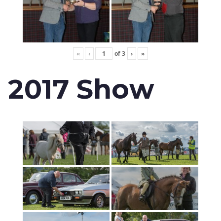
«
‹
of
3
›
»
2017 Show