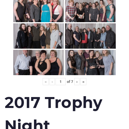
«
‹
of
7
›
»
2017 Trophy
Night