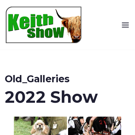
Keith
Country
Show
Old_Galleries
2022 Show