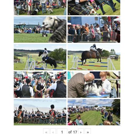
«
‹
of
17
›
»