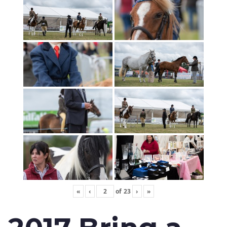
«
‹
of
23
›
»