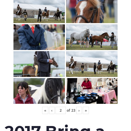
«
‹
of
23
›
»