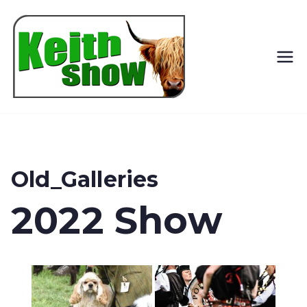
Keith
Country
Show
Old_Galleries
2022 Show