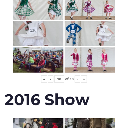
«
‹
of
18
›
»
2016 Show