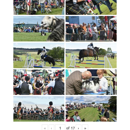
«
‹
of
17
›
»