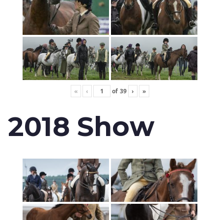
«
‹
of
39
›
»
2018 Show