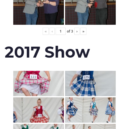
«
‹
of
3
›
»
2017 Show