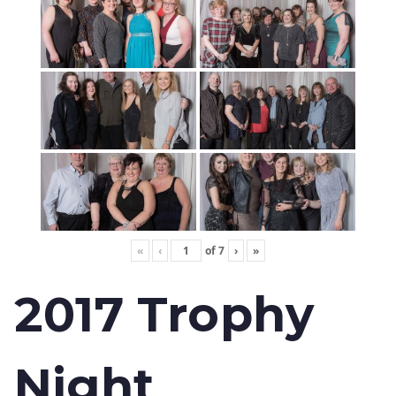
«
‹
of
7
›
»
2017 Trophy
Night