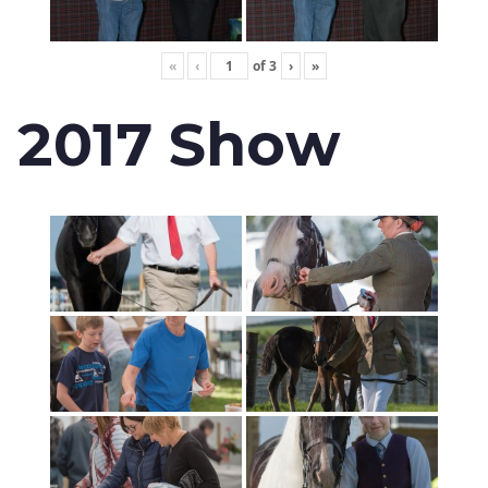
«
‹
of
3
›
»
2017 Show