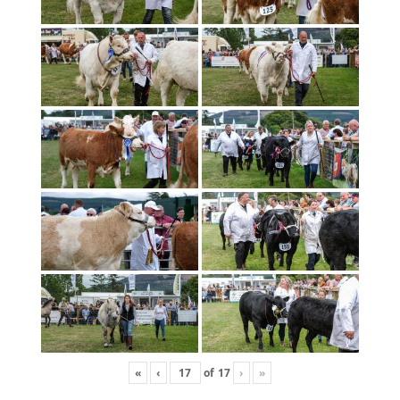
«
‹
of
17
›
»