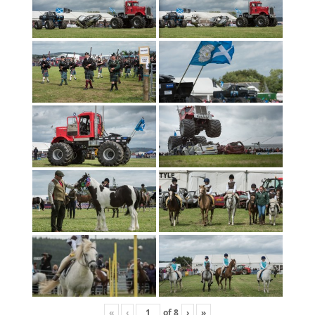
«
‹
of
8
›
»