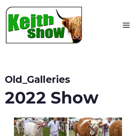
Keith
Country
Show
Old_Galleries
2022 Show