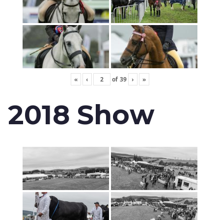
«
‹
of
39
›
»
2018 Show