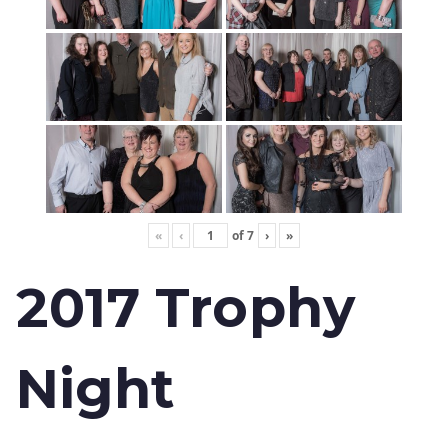
«
‹
of
7
›
»
2017 Trophy
Night