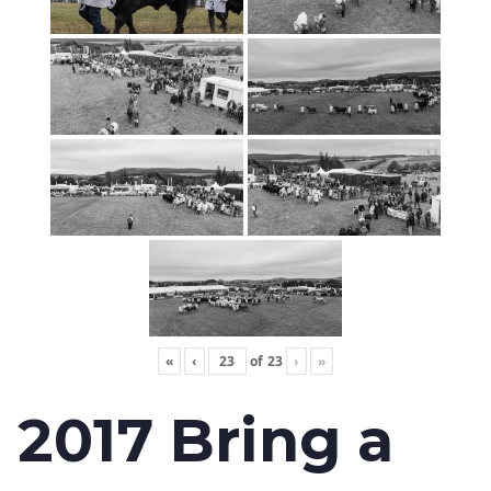
«
‹
of
23
›
»
2017 Bring a