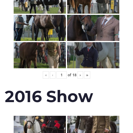
«
‹
of
18
›
»
2016 Show