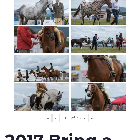
«
‹
of
23
›
»