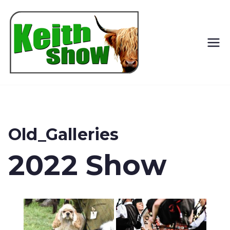
Keith
Country
Show
Old_Galleries
2022 Show