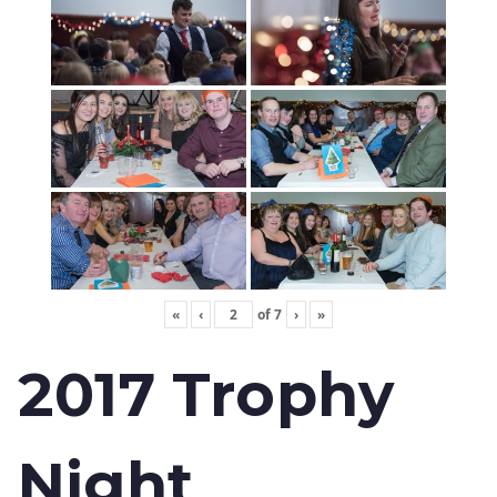
«
‹
of
7
›
»
2017 Trophy
Night