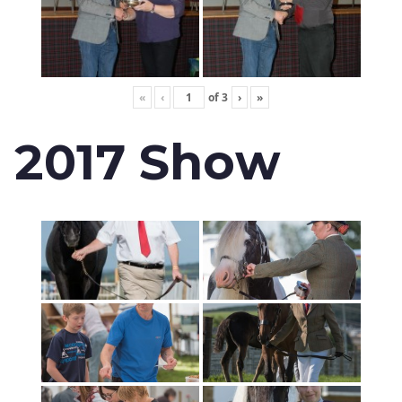
«
‹
of
3
›
»
2017 Show