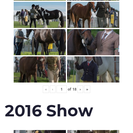
«
‹
of
18
›
»
2016 Show