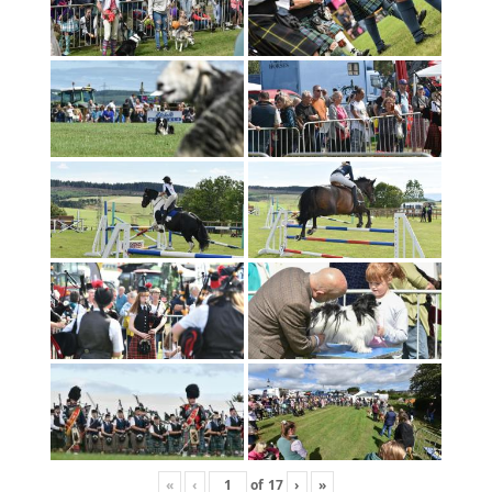
«
‹
of
17
›
»