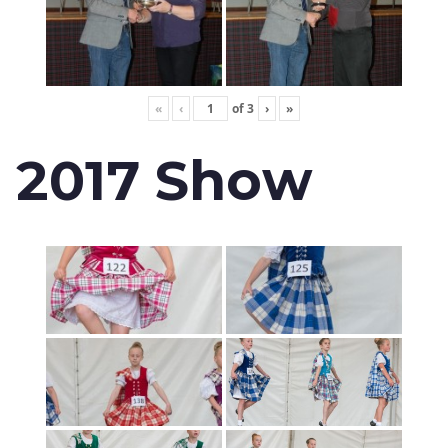
«
‹
of
3
›
»
2017 Show