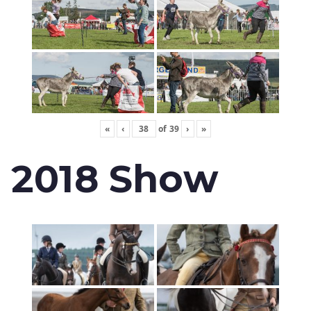
«
‹
of
39
›
»
2018 Show