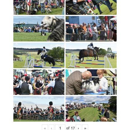
«
‹
of
17
›
»