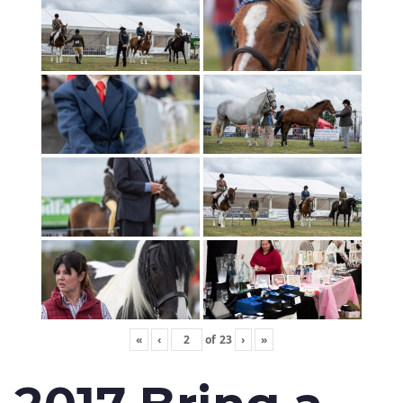
«
‹
of
23
›
»