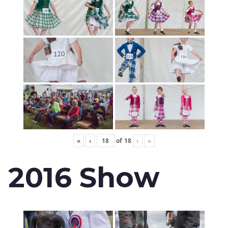
«
‹
of
18
›
»
2016 Show