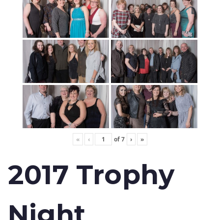
«
‹
of
7
›
»
2017 Trophy
Night