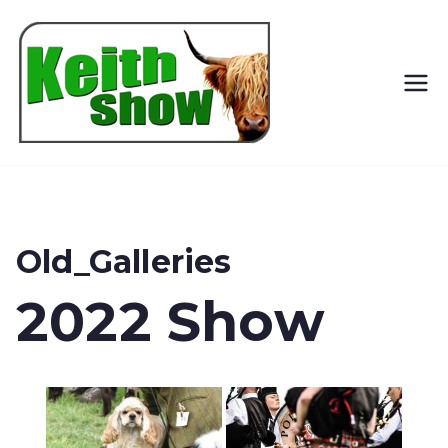
Keith
Country
Show
Old_Galleries
2022 Show