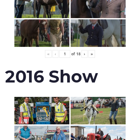
«
‹
of
18
›
»
2016 Show