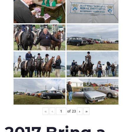
«
‹
of
23
›
»