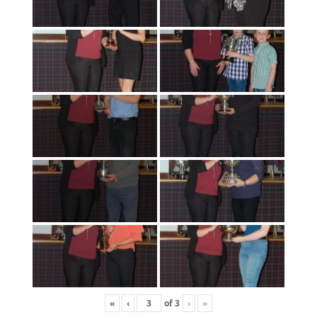
«
‹
of
3
›
»