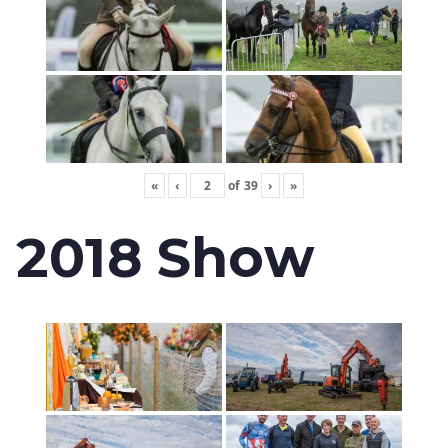
«
‹
of
39
›
»
2018 Show