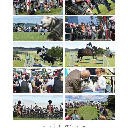
«
‹
of
17
›
»