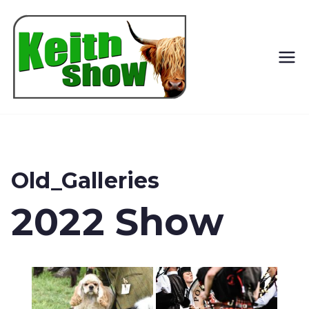
Keith
Country
Show
Old_Galleries
2022 Show