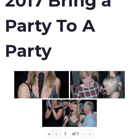
2017 Bring a
Party To A
Party
«
‹
of
7
›
»