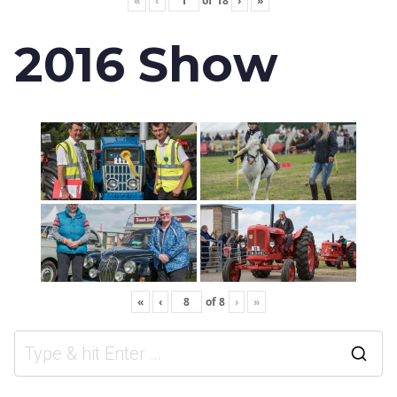
«
‹
of
18
›
»
2016 Show
«
‹
of
8
›
»