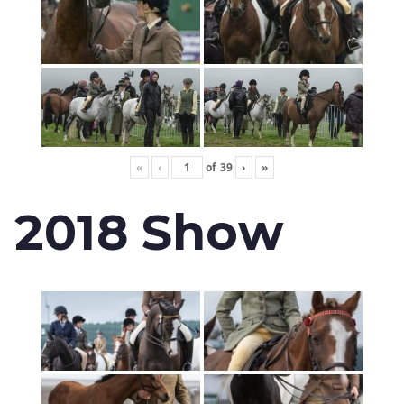
«
‹
of
39
›
»
2018 Show