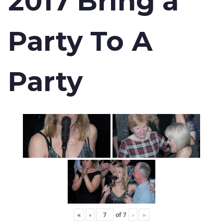
2017 Bring a
Party To A
Party
«
‹
of
7
›
»