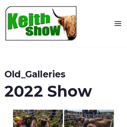
Keith
Country
Show
Old_Galleries
2022 Show