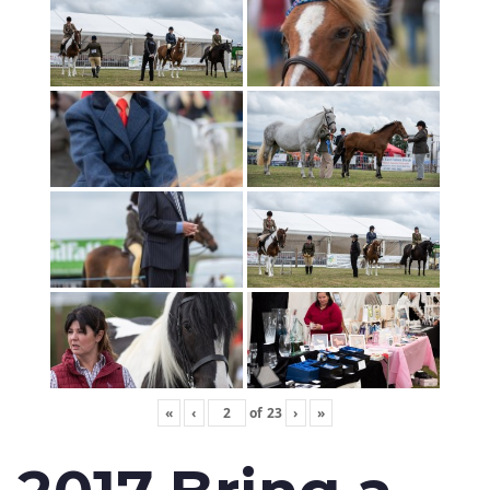
«
‹
of
23
›
»