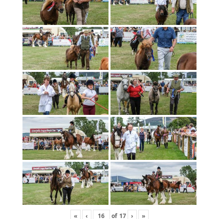
«
‹
of
17
›
»