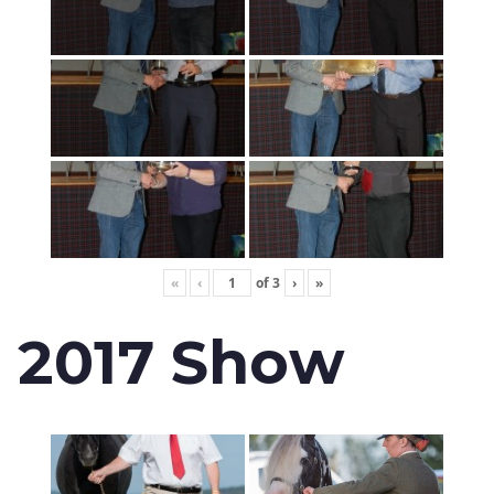
«
‹
of
3
›
»
2017 Show