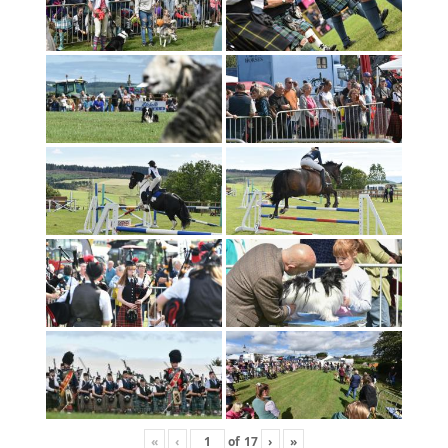
«
‹
of
17
›
»