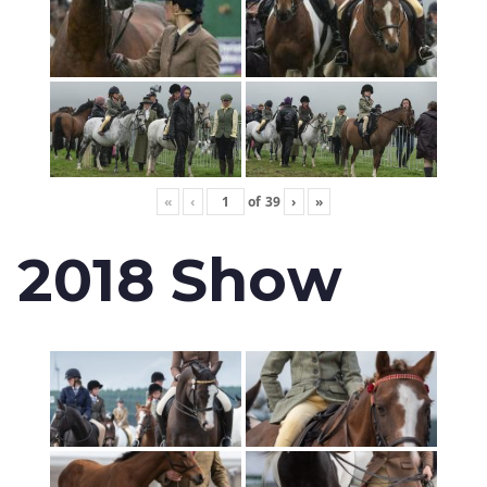
«
‹
of
39
›
»
2018 Show