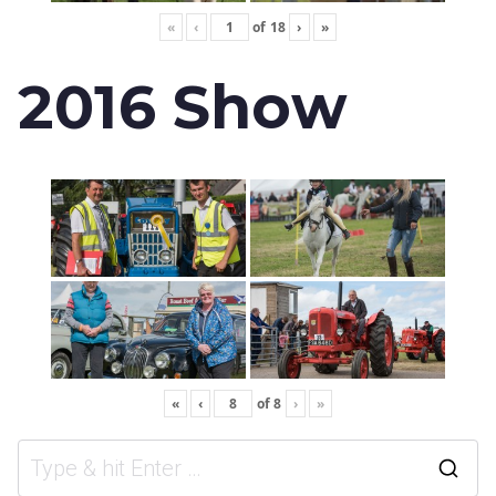
«
‹
of
18
›
»
2016 Show
«
‹
of
8
›
»