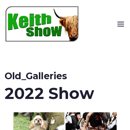
Keith
Country
Show
Old_Galleries
2022 Show