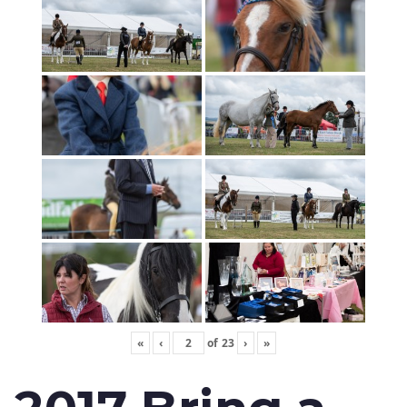
«
‹
of
23
›
»