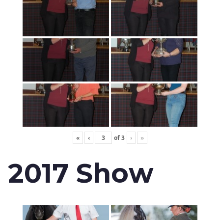
«
‹
of
3
›
»
2017 Show