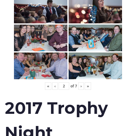
«
‹
of
7
›
»
2017 Trophy
Night