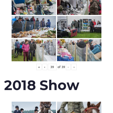
«
‹
of
39
›
»
2018 Show