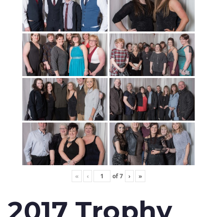
«
‹
of
7
›
»
2017 Trophy