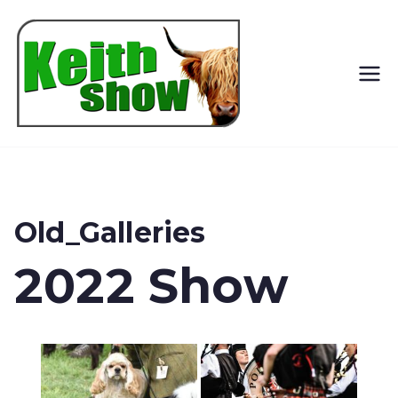
Keith
Country
Show
Old_Galleries
2022 Show