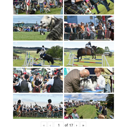
«
‹
of
17
›
»