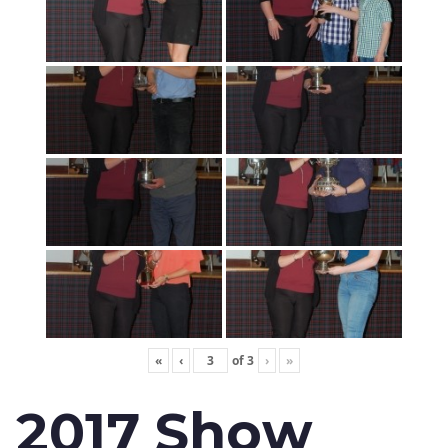
«
‹
of
3
›
»
2017 Show