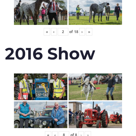
«
‹
of
18
›
»
2016 Show
«
‹
of
8
›
»