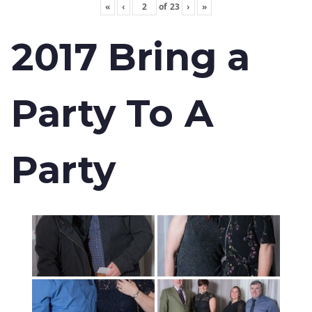
«
‹
of
23
›
»
2017 Bring a
Party To A
Party