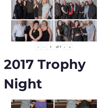
«
‹
of
7
›
»
2017 Trophy
Night