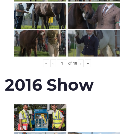
«
‹
of
18
›
»
2016 Show