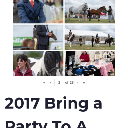
«
‹
of
23
›
»
2017 Bring a
Party To A