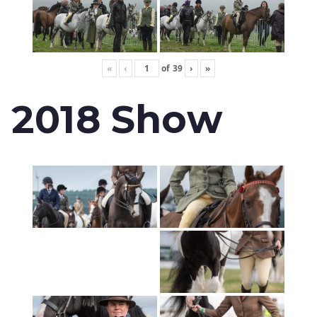
«
‹
of
39
›
»
2018 Show