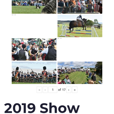
«
‹
of
17
›
»
2019 Show