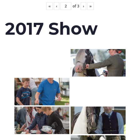
«
‹
of
3
›
»
2017 Show