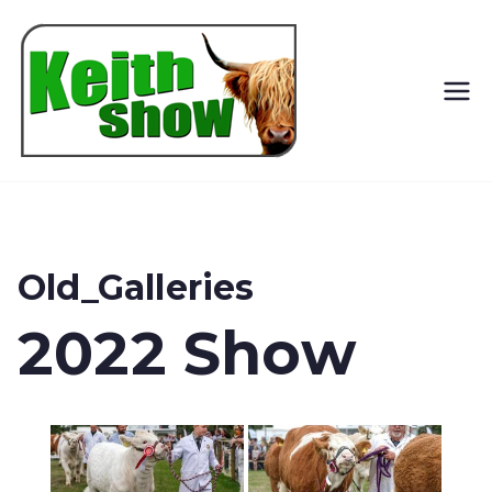
Keith
Country
Show
Old_Galleries
2022 Show