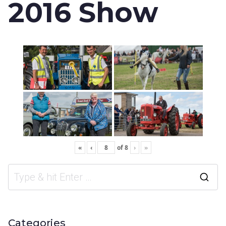
2016 Show
«
‹
of
8
›
»
Categories