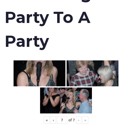
Party To A
Party
«
‹
of
7
›
»