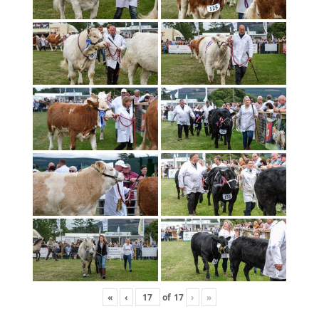
«
‹
of
17
›
»