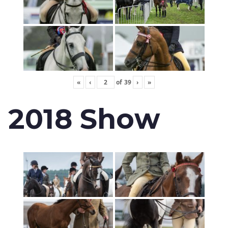
«
‹
of
39
›
»
2018 Show