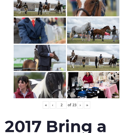
«
‹
of
23
›
»
2017 Bring a