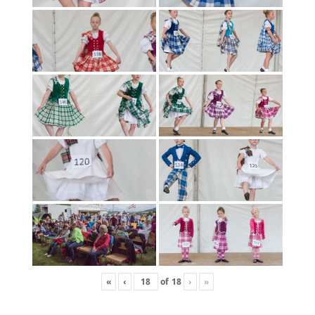
«
‹
of
18
›
»