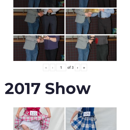
«
‹
of
3
›
»
2017 Show