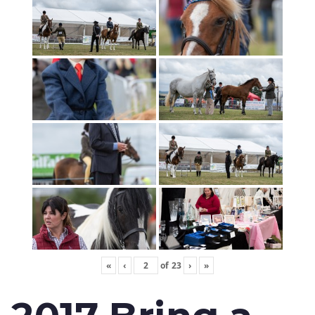
«
‹
of
23
›
»