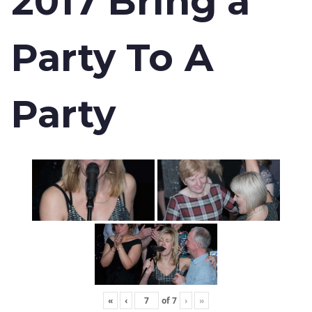
2017 Bring a
Party To A
Party
«
‹
of
7
›
»