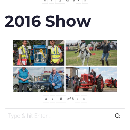
«
‹
of
18
›
»
2016 Show
«
‹
of
8
›
»