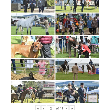
«
‹
of
17
›
»