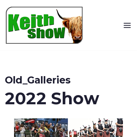
Keith
Country
Show
Old_Galleries
2022 Show