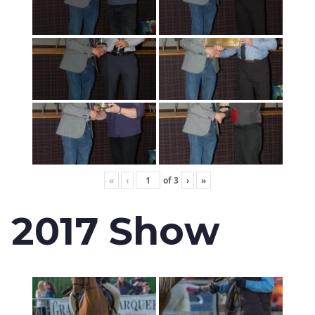
«
‹
of
3
›
»
2017 Show