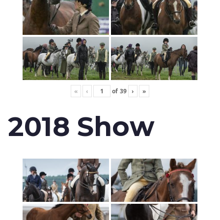
«
‹
of
39
›
»
2018 Show