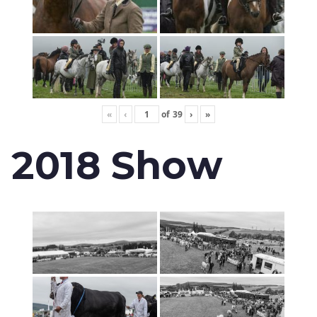
«
‹
of
39
›
»
2018 Show