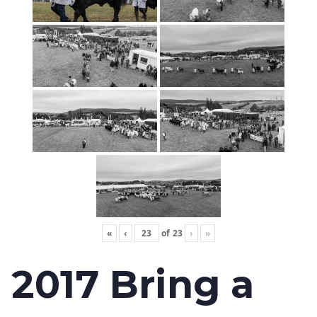
«
‹
of
23
›
»
2017 Bring a