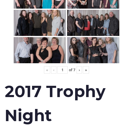
«
‹
of
7
›
»
2017 Trophy
Night