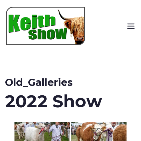
Keith
Country
Show
Old_Galleries
2022 Show