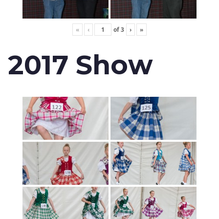
«
‹
of
3
›
»
2017 Show