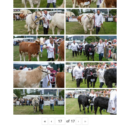
«
‹
of
17
›
»