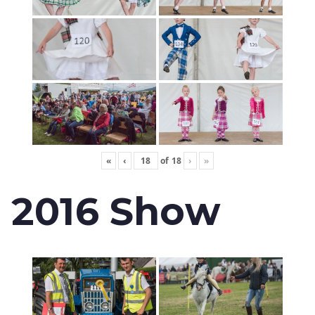
«
‹
of
18
›
»
2016 Show