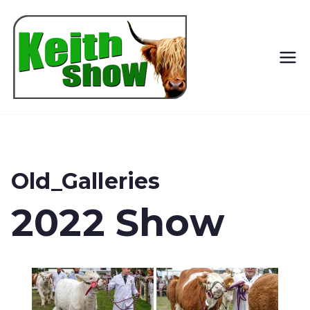
Keith
Country
Show
Old_Galleries
2022 Show