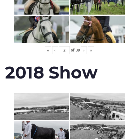
«
‹
of
39
›
»
2018 Show