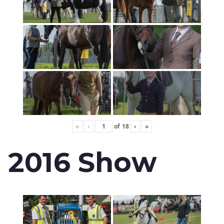
«
‹
of
18
›
»
2016 Show