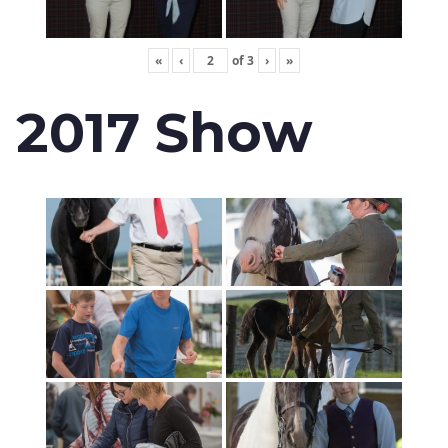
«
‹
of
3
›
»
2017 Show