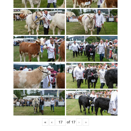
«
‹
of
17
›
»