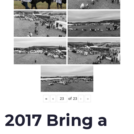
«
‹
of
23
›
»
2017 Bring a