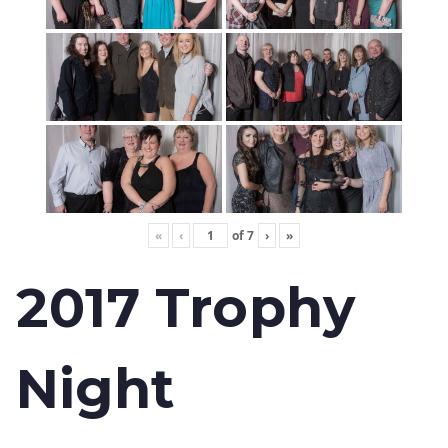
«
‹
of
7
›
»
2017 Trophy
Night