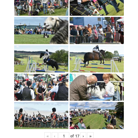
«
‹
of
17
›
»