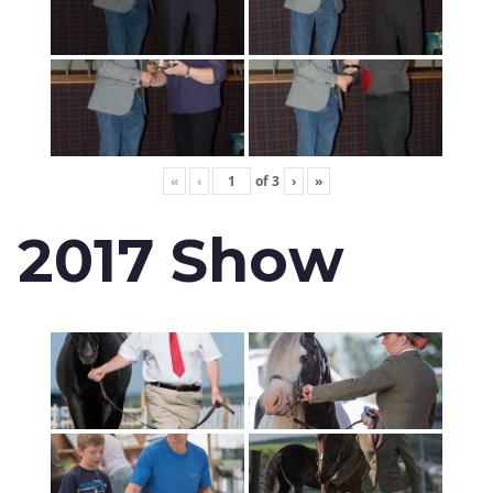
«
‹
of
3
›
»
2017 Show