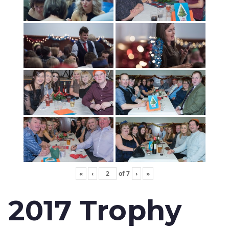
«
‹
of
7
›
»
2017 Trophy