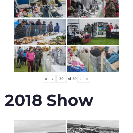
«
‹
of
39
›
»
2018 Show