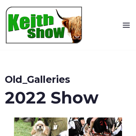
Keith
Country
Show
Old_Galleries
2022 Show