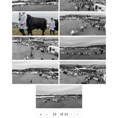
«
‹
of
23
›
»