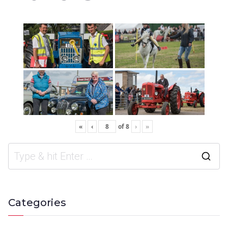
«
‹
of
8
›
»
Categories