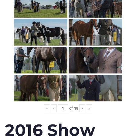
«
‹
of
18
›
»
2016 Show