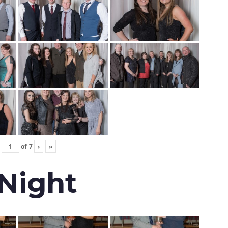
of
7
›
»
 Night