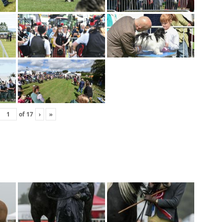
of
17
›
»