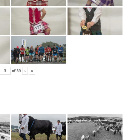
of
39
›
»