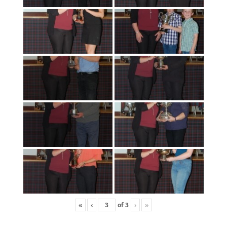
«
‹
of
3
›
»