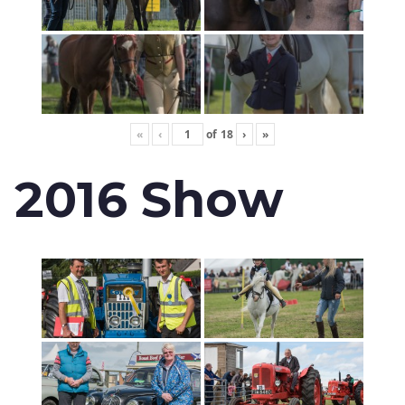
«
‹
of
18
›
»
2016 Show