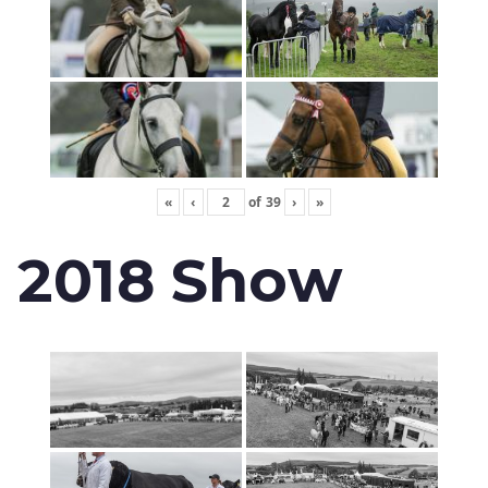
«
‹
of
39
›
»
2018 Show