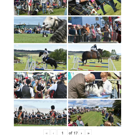
«
‹
of
17
›
»