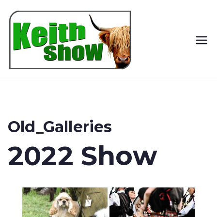
Keith
Country
Show
Old_Galleries
2022 Show