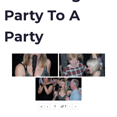
Party To A
Party
«
‹
of
7
›
»