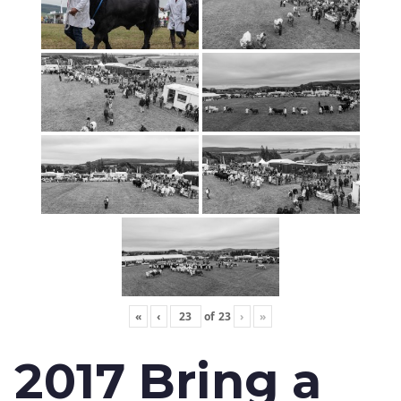
«
‹
of
23
›
»
2017 Bring a